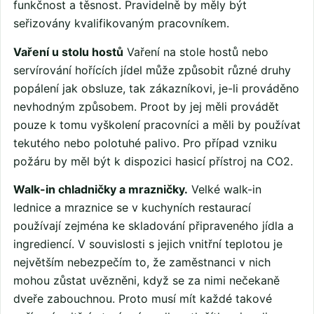
funkčnost a těsnost. Pravidelně by měly být
seřizovány kvalifikovaným pracovníkem.
Vaření u stolu hostů
Vaření na stole hostů nebo
servírování hořících jídel může způsobit různé druhy
popálení jak obsluze, tak zákazníkovi, je-li prováděno
nevhodným způsobem. Proot by jej měli provádět
pouze k tomu vyškolení pracovníci a měli by používat
tekutého nebo polotuhé palivo. Pro případ vzniku
požáru by měl být k dispozici hasicí přístroj na CO2.
Walk-in chladničky a mrazničky.
Velké walk-in
lednice a mraznice se v kuchyních restaurací
používají zejména ke skladování připraveného jídla a
ingrediencí. V souvislosti s jejich vnitřní teplotou je
největším nebezpečím to, že zaměstnanci v nich
mohou zůstat uvězněni, když se za nimi nečekaně
dveře zabouchnou. Proto musí mít každé takové