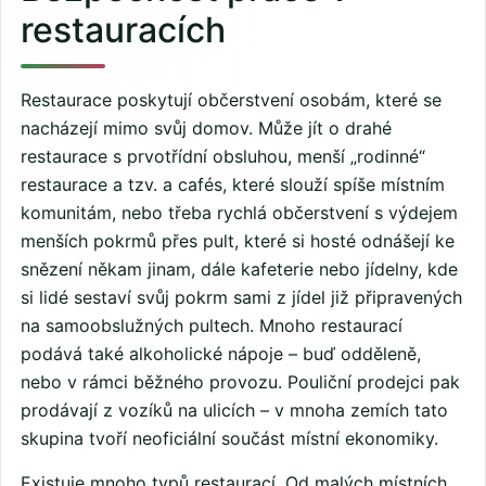
restauracích
Restaurace poskytují občerstvení osobám, které se
nacházejí mimo svůj domov. Může jít o drahé
restaurace s prvotřídní obsluhou, menší „rodinné“
restaurace a tzv. a cafés, které slouží spíše místním
komunitám, nebo třeba rychlá občerstvení s výdejem
menších pokrmů přes pult, které si hosté odnášejí ke
snězení někam jinam, dále kafeterie nebo jídelny, kde
si lidé sestaví svůj pokrm sami z jídel již připravených
na samoobslužných pultech. Mnoho restaurací
podává také alkoholické nápoje – buď odděleně,
nebo v rámci běžného provozu. Pouliční prodejci pak
prodávají z vozíků na ulicích – v mnoha zemích tato
skupina tvoří neoficiální součást místní ekonomiky.
Existuje mnoho typů restaurací. Od malých místních