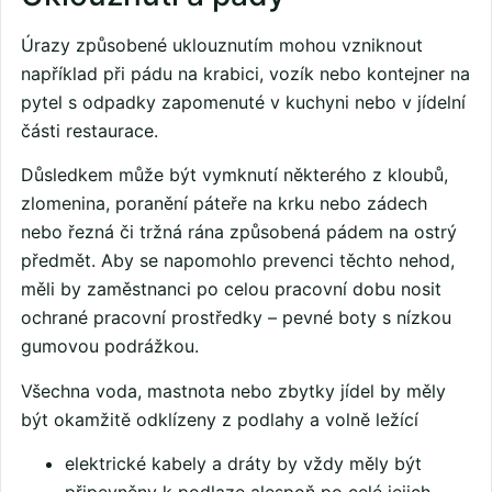
Úrazy způsobené uklouznutím mohou vzniknout
například při pádu na krabici, vozík nebo kontejner na
pytel s odpadky zapomenuté v kuchyni nebo v jídelní
části restaurace.
Důsledkem může být vymknutí některého z kloubů,
zlomenina, poranění páteře na krku nebo zádech
nebo řezná či tržná rána způsobená pádem na ostrý
předmět. Aby se napomohlo prevenci těchto nehod,
měli by zaměstnanci po celou pracovní dobu nosit
ochrané pracovní prostředky – pevné boty s nízkou
gumovou podrážkou.
Všechna voda, mastnota nebo zbytky jídel by měly
být okamžitě odklízeny z podlahy a volně ležící
elektrické kabely a dráty by vždy měly být