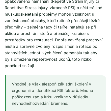
opakovaného namáhání (Repetitive Strain Injury či
Repetitive Stress Injury, zkráceně RSI) a některé jiné
muskuloskeletální problémy mohou vzniknout u
zaměstnanců obsluhy, kteří rutinně přenášejí těžké
předměty – zejména tácy či talíře, natahují se při
úklidu a prostírání stolů a přenášejí krabice s
prostředky pro restauraci. Dobře navržená pracovní
místa a správně zvolený rozpis směn a rotace po
stanovištích jednotlivých členů personálu tak aby
byla omezena repetetivnost úkonů, toto riziko
poněkud snižují.
Vhodné je však alespoň základní školení v
ergonomii a identifikaci RSI faktorů. Mnoho
poškození zad a krku vznikne v důsledku
nevhodnéhozvedání břemene.