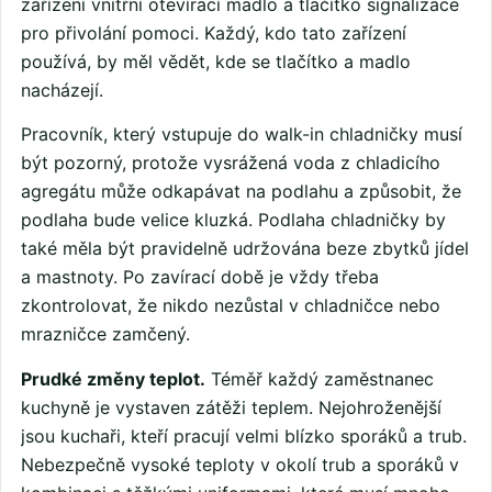
zařízení vnitřní otevírací madlo a tlačítko signalizace
pro přivolání pomoci. Každý, kdo tato zařízení
používá, by měl vědět, kde se tlačítko a madlo
nacházejí.
Pracovník, který vstupuje do walk-in chladničky musí
být pozorný, protože vysrážená voda z chladicího
agregátu může odkapávat na podlahu a způsobit, že
podlaha bude velice kluzká. Podlaha chladničky by
také měla být pravidelně udržována beze zbytků jídel
a mastnoty. Po zavírací době je vždy třeba
zkontrolovat, že nikdo nezůstal v chladničce nebo
mrazničce zamčený.
Prudké změny teplot.
Téměř každý zaměstnanec
kuchyně je vystaven zátěži teplem. Nejohroženější
jsou kuchaři, kteří pracují velmi blízko sporáků a trub.
Nebezpečně vysoké teploty v okolí trub a sporáků v