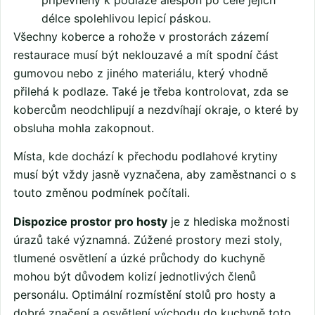
připevněny k podlaze alespoň po celé jejich
délce spolehlivou lepicí páskou.
Všechny koberce a rohože v prostorách zázemí
restaurace musí být neklouzavé a mít spodní část
gumovou nebo z jiného materiálu, který vhodně
přilehá k podlaze. Také je třeba kontrolovat, zda se
kobercům neodchlipují a nezdvíhají okraje, o které by
obsluha mohla zakopnout.
Místa, kde dochází k přechodu podlahové krytiny
musí být vždy jasně vyznačena, aby zaměstnanci o s
touto změnou podmínek počítali.
Dispozice prostor pro hosty
je z hlediska možnosti
úrazů také významná. Zúžené prostory mezi stoly,
tlumené osvětlení a úzké průchody do kuchyně
mohou být důvodem kolizí jednotlivých členů
personálu. Optimální rozmístění stolů pro hosty a
dobré značení a osvětlení východu do kuchyně toto