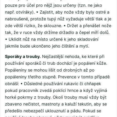
pouze pro účel pro nějž jsou určeny (tzn. ne jako
např. otvíráky). • Zajistit, aby nože vždy byly ostré a
nabroušené, protože tupý nůž vyžaduje větší tlak a je
zde větší riziko, že sklouzne. • Držet a přenášet nože
tak, že v ruce vždy držíme držadlo a čepel míří dolů.
• Uklidit nůž na místo určené k jeho skladování
jakmile bude ukončeno jeho čištění a mytí.
Sporáky a trouby.
Nejčastější nehoda, ke které při
používání sporáků či trub dochází je popálení kůže.
Popáleniny se mohou lišit od drobných až po
popáleniny třetího stupně. Prevence v tomto případě
obnáší: • Důsledné používání rukavic či chňapek
pokud pracovník zvedá poklici hrnce a když vyjímá
horké pokrmy z trouby. Okolí trouby musí vždy být
zbaveno nečistot, mastnoty a kaluží tekutin, aby se
předešlo nebezpečí uklouznutí a pádu. Pokud se