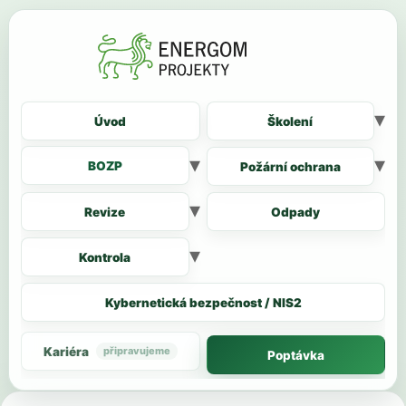
Úvod
Školení
BOZP
Požární ochrana
Revize
Odpady
Kontrola
Kybernetická bezpečnost / NIS2
Kariéra
Poptávka