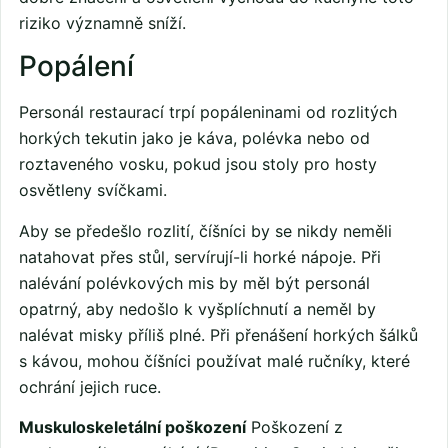
riziko významně sníží.
Popálení
Personál restaurací trpí popáleninami od rozlitých
horkých tekutin jako je káva, polévka nebo od
roztaveného vosku, pokud jsou stoly pro hosty
osvětleny svíčkami.
Aby se předešlo rozlití, číšníci by se nikdy neměli
natahovat přes stůl, servírují-li horké nápoje. Při
nalévání polévkových mis by měl být personál
opatrný, aby nedošlo k vyšplíchnutí a neměl by
nalévat misky příliš plné. Při přenášení horkých šálků
s kávou, mohou číšníci používat malé ručníky, které
ochrání jejich ruce.
Muskuloskeletální poškození
Poškození z