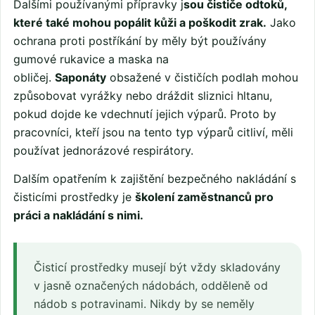
Dalšími používanými přípravky j
sou čističe odtoků,
které také mohou popálit kůži a poškodit zrak.
Jako
ochrana proti postříkání by měly být používány
gumové rukavice a maska na
obličej.
Saponáty
obsažené v čističích podlah mohou
způsobovat vyrážky nebo dráždit sliznici hltanu,
pokud dojde ke vdechnutí jejich výparů. Proto by
pracovníci, kteří jsou na tento typ výparů citliví, měli
používat jednorázové respirátory.
Dalším opatřením k zajištění bezpečného nakládání s
čisticími prostředky je
školení zaměstnanců pro
práci a nakládání s nimi.
Čisticí prostředky musejí být vždy skladovány
v jasně označených nádobách, odděleně od
nádob s potravinami. Nikdy by se neměly