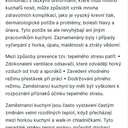
kombinaci s těžkými uniformami, které musí mnoho
kuchařů nosit, může způsobit vznik mnoha
zdravotních komplikací, jako je vysoký krevní tlak,
dermatologické potíže a problémy, bolesti hlavy a
únava. Tyto potíže se ale nevyhýbají ani jiným
pracovníkům kuchyní. Zaznamenány byly i případy
vyčerpání z horka, úpalu, malátnosti a ztráty vědomí.
Mezi způsoby prevence tzv. tepelného stresu patří: •
Zdokonalení ventilace odsavači, které odvádějí horký
vzduch od trub a sporáků • Zavedení vhodného
režimu přestávek při práci • Dodržování pitného
režimu. Zaměstnanci kuchyní by měli být vyškoleni k
rozpoznání příznaků účinku tepelného stresu.
Zaměstnanci kuchyní jsou často vystavení častým
změnám velmi rozdílných teplot, když přecházejí
mezi horkou kuchyní a walk-in chladničkami. Tyto
nenadálé změny teplot mohou způsobit dýchací