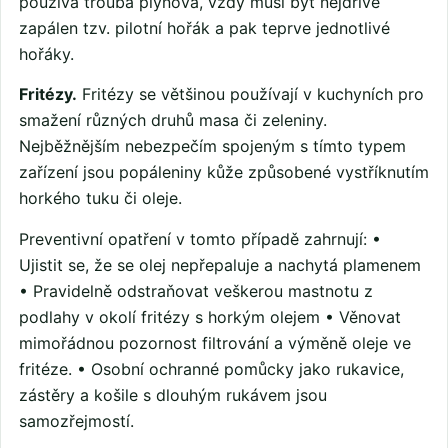
používá trouba plynová, vždy musí být nejdříve
zapálen tzv. pilotní hořák a pak teprve jednotlivé
hořáky.
Fritézy.
Fritézy se většinou používají v kuchyních pro
smažení různých druhů masa či zeleniny.
Nejběžnějším nebezpečím spojeným s tímto typem
zařízení jsou popáleniny kůže způsobené vystříknutím
horkého tuku či oleje.
Preventivní opatření v tomto případě zahrnují: •
Ujistit se, že se olej nepřepaluje a nachytá plamenem
• Pravidelně odstraňovat veškerou mastnotu z
podlahy v okolí fritézy s horkým olejem • Věnovat
mimořádnou pozornost filtrování a výměně oleje ve
fritéze. • Osobní ochranné pomůcky jako rukavice,
zástěry a košile s dlouhým rukávem jsou
samozřejmostí.