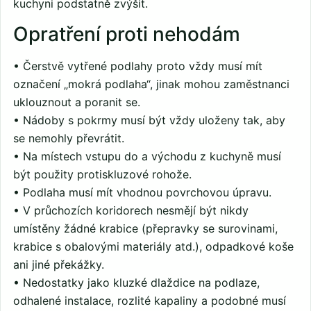
kuchyni podstatně zvýšit.
Opratření proti nehodám
• Čerstvě vytřené podlahy proto vždy musí mít
označení „mokrá podlaha“, jinak mohou zaměstnanci
uklouznout a poranit se.
• Nádoby s pokrmy musí být vždy uloženy tak, aby
se nemohly převrátit.
• Na místech vstupu do a východu z kuchyně musí
být použity protiskluzové rohože.
• Podlaha musí mít vhodnou povrchovou úpravu.
• V průchozích koridorech nesmějí být nikdy
umístěny žádné krabice (přepravky se surovinami,
krabice s obalovými materiály atd.), odpadkové koše
ani jiné překážky.
• Nedostatky jako kluzké dlaždice na podlaze,
odhalené instalace, rozlité kapaliny a podobné musí