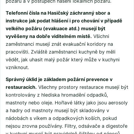
požáru a v postupech hašení lokálních požárů.
Telefonní čísla na Hasičský záchranný sbor a
instrukce jak podat hlášení i pro chování v případě
velkého požáru (evakuace atd.) musejí být
vyvěšeny na dobře viditelném místě.
Všichni
zaměstnanci musejí znát evakuační koridory na
pracovišti. Zvláště zaměstnanci kuchyně by měli
vědět, jak uhasit malý požár který může v kuchyni
vzniknout.
Správný úklid je základem požární prevence v
restauracích.
Všechny prostory restaurace musejí být
kontrolovány z hlediska hromadění odpadků,
mastnoty nebo oleje. Hořlavé látky jako jsou aerosoly
a hadry od mastnoty musejí být skladovány v
nádobách s víkem a odpadkových koších, pokud
nejsou zrovna používány. Filtry, odsávače a digestoře
v kuchyni musejí být pravidelně čištěny od nánosů