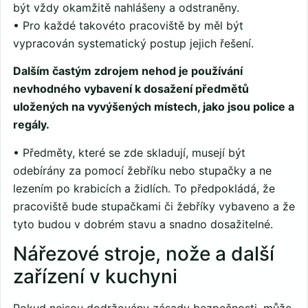
být vždy okamžitě nahlášeny a odstraněny.
• Pro každé takovéto pracoviště by měl být
vypracován systematický postup jejich řešení.
Dalším častým zdrojem nehod je používání
nevhodného vybavení k dosažení předmětů
uložených na vyvýšených místech, jako jsou police a
regály.
• Předměty, které se zde skladují, musejí být
odebírány za pomocí žebříku nebo stupačky a ne
lezením po krabicích a židlích. To předpokládá, že
pracoviště bude stupačkami či žebříky vybaveno a že
tyto budou v dobrém stavu a snadno dosažitelné.
Nářezové stroje, nože a další
zařízení v kuchyni
Pokud nejsou dodržovány zásady bezpečnosti, může