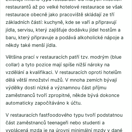
restaurantů až po velké hotelové restaurace se však
restaurace obecně jako pracoviště skládají ze tří
základních částí: kuchyně, kde se vaří a připravují
jídla, servisu, který zajišťuje dodávku jídel hostům a
baru, který připravuje a podává alkoholické nápoje a
někdy také menší jídla.
Většina prací v restauracích patří tzv. modrým (blue
collar) a tyto pozice mají spíše nižší nároky na
vzdělání a kvalifikaci. V restauracích oproti hotelům
dělá větší množství mužů. V mnoha zemích bývají
výdělky dosti nízké a významnou část příjmu
zaměstnanců tvoří zpropitné, někde bývá dokonce
automaticky započítáváno k účtu.
V restauracích fastfoodového typu tvoří podstatnou
část zaměstnanců teenageři nebo studenti a
vyplácená mzda je na úrovni minimální mzdy v dané