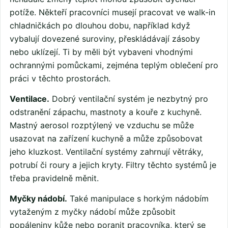
potíže. Někteří pracovníci musejí pracovat ve walk-in
chladničkách po dlouhou dobu, například když
vybalují dovezené suroviny, přeskládávají zásoby
nebo uklízejí. Ti by měli být vybaveni vhodnými
ochrannými pomůckami, zejména teplým oblečení pro
práci v těchto prostorách.
Ventilace.
Dobrý ventilační systém je nezbytný pro
odstranění zápachu, mastnoty a kouře z kuchyně.
Mastný aerosol rozptýlený ve vzduchu se může
usazovat na zařízení kuchyně a může způsobovat
jeho kluzkost. Ventilační systémy zahrnují větráky,
potrubí či roury a jejich kryty. Filtry těchto systémů je
třeba pravidelně měnit.
Myčky nádobí.
Také manipulace s horkým nádobím
vytaženým z myčky nádobí může způsobit
popáleniny kůže nebo poranit pracovníka, který se