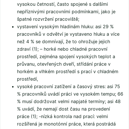
vysokou četností, často spojené s dalšími
nepříznivými pracovními podmínkami, jako je
špatné rozvržení pracoviště;
vystavení vysokým hladinám hluku: asi 29 %
pracovníků v odvětví je vystaveno hluku a více
než 4 % se domnívají, že to ohrožuje jejich
zdraví (1); – horké nebo chladné pracovní
prostředí, zejména spojení vysokých teplot a
průvanu, otevřených dveří, střídání práce v
horkém a vlhkém prostředí s prací v chladném
prostředí,
vysoké pracovní zatížení a časový stres: asi 75
% pracovníků uvádí práci ve vysokém tempu; 66
% musí dodržovat velmi napjaté termíny; asi 48
% uvádí, že nemají dost času na provedení
práce (1); -nízká kontrola nad prací: velmi
rozšířená je monotónní práce, která postrádá