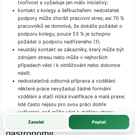
tvořivost a vyžaduje jen málo iniciativy;
kontakt s kolegy a šéfkuchařem: nedostatek
podpory může zhoršit pracovní stres; asi 70 %
pracovníků se domnívá, že dokáže požádat o
podporu kolegu; pouze 53 % je schopno
požádat o podporu nadřízeného (1);
neustálý kontakt se zákazníky, který může být
zdrojem stresu nebo může v nejhorších
případech vést i k obtěžování nebo dokonce
násilí;
nedostatečná odborná příprava a vzdělání:
některé práce nevyžadují žádné formální
vzdělání a stačí nízká kvalifikace a malá praxe;
lidé často nejsou pro svou práci dobře
vyškoleni, což může vést k dalšímu stresu.
Shrnutí – největší rizika v
Zavolat
Poptat
gastronomii