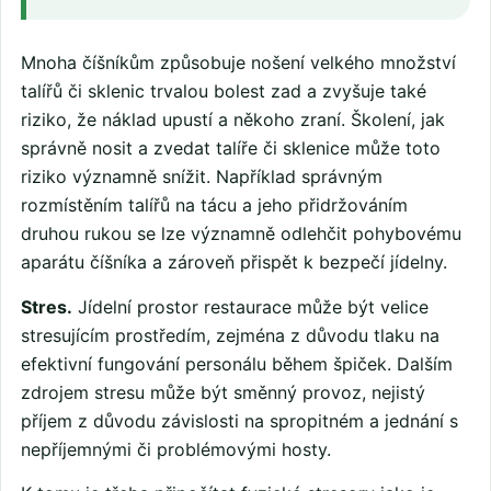
Mnoha číšníkům způsobuje nošení velkého množství
talířů či sklenic trvalou bolest zad a zvyšuje také
riziko, že náklad upustí a někoho zraní. Školení, jak
správně nosit a zvedat talíře či sklenice může toto
riziko významně snížit. Například správným
rozmístěním talířů na tácu a jeho přidržováním
druhou rukou se lze významně odlehčit pohybovému
aparátu číšníka a zároveň přispět k bezpečí jídelny.
Stres.
Jídelní prostor restaurace může být velice
stresujícím prostředím, zejména z důvodu tlaku na
efektivní fungování personálu během špiček. Dalším
zdrojem stresu může být směnný provoz, nejistý
příjem z důvodu závislosti na spropitném a jednání s
nepříjemnými či problémovými hosty.