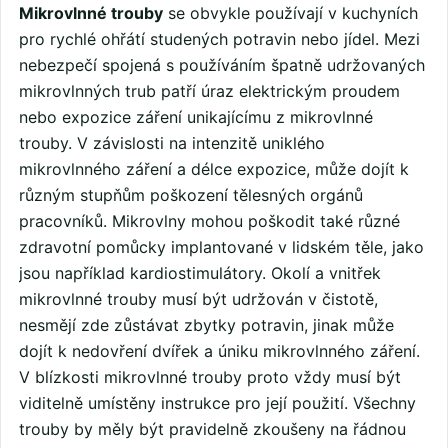
Mikrovlnné trouby
se obvykle používají v kuchyních
pro rychlé ohřátí studených potravin nebo jídel. Mezi
nebezpečí spojená s používáním špatně udržovaných
mikrovlnných trub patří úraz elektrickým proudem
nebo expozice záření unikajícímu z mikrovlnné
trouby. V závislosti na intenzitě uniklého
mikrovlnného záření a délce expozice, může dojít k
různým stupňům poškození tělesných orgánů
pracovníků. Mikrovlny mohou poškodit také různé
zdravotní pomůcky implantované v lidském těle, jako
jsou například kardiostimulátory. Okolí a vnitřek
mikrovlnné trouby musí být udržován v čistotě,
nesmějí zde zůstávat zbytky potravin, jinak může
dojít k nedovření dvířek a úniku mikrovlnného záření.
V blízkosti mikrovlnné trouby proto vždy musí být
viditelně umístěny instrukce pro její použití. Všechny
trouby by měly být pravidelně zkoušeny na řádnou